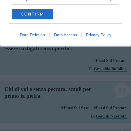
grant or deny consent to Google and its third-party tags to
Frasi Sul Parlare
Frasi Sul Peccato
Frasi Sull'indovinare
use your data for below specified purposes in below Google
CONFIRM
Di
Giulio Andreotti
consent section.
Il peccato è stato inventato dagli uomini
Data Deletion
Data Access
Privacy Policy
per meritare la pena di vivere, per non
essere castigati senza perchè.
Frasi Sul Peccato
Di
Gesualdo Bufalino
Chi di voi è senza peccato, scagli per
primo la pietra.
Frasi Sui Sassi
Frasi Sul Peccato
Di
Gesù di Nazareth