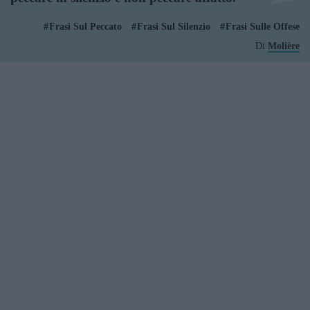
Frasi Sul Peccato
Frasi Sul Silenzio
Frasi Sulle Offese
Di
Molière