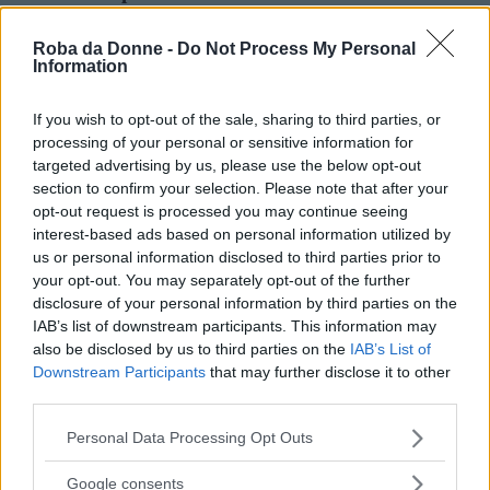
è che una successione di errori e che la
storia del mondo non è che apparenza e
Roba da Donne -
Do Not Process My Personal
follia. Fa bene pensare che tutto poteva
Information
andare diversamente e che c'è un oscuro
peccato d'origine, che la rivoluzione
If you wish to opt-out of the sale, sharing to third parties, or
industriale è stata un crimine e che il
processing of your personal or sensitive information for
targeted advertising by us, please use the below opt-out
dominio attuale della tecnica è la perdita
section to confirm your selection. Please note that after your
di ogni autenticità e sostanza umana, una
opt-out request is processed you may continue seeing
sottomissione a un potere mostruoso. Fa
interest-based ads based on personal information utilized by
bene e illumina, fa vivere e morire un po'
us or personal information disclosed to third parties prior to
meglio.
your opt-out. You may separately opt-out of the further
disclosure of your personal information by third parties on the
Frasi Sugli Errori
Frasi Sul Crimine
Frasi Sul Peccato
IAB’s list of downstream participants. This information may
Frasi Sulla Consapevolezza
Frasi Sulla Consolazione
also be disclosed by us to third parties on the
IAB’s List of
Di
Guido Ceronetti
Downstream Participants
that may further disclose it to other
third parties.
Please note that this website/app uses one or more Google
Personal Data Processing Opt Outs
A parlare male degli altri si fa peccato, ma
services and may gather and store information including but
spesso si indovina.
not limited to your visit or usage behaviour. You may click to
Google consents