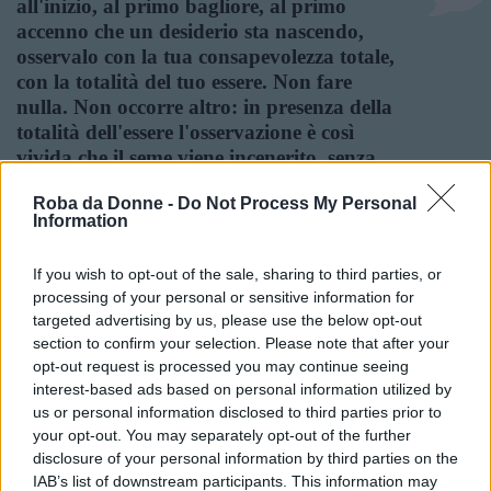
all'inizio, al primo bagliore, al primo
accenno che un desiderio sta nascendo,
osservalo con la tua consapevolezza totale,
con la totalità del tuo essere. Non fare
nulla. Non occorre altro: in presenza della
totalità dell'essere l'osservazione è così
vivida che il seme viene incenerito, senza
alcuna lotta, né conflitto o antagonismo.
Roba da Donne -
Do Not Process My Personal
Information
Frasi Sulla Consapevolezza
Di
Osho Rajneesh
If you wish to opt-out of the sale, sharing to third parties, or
processing of your personal or sensitive information for
targeted advertising by us, please use the below opt-out
Il problema autentico è risvegliare
section to confirm your selection. Please note that after your
nell'individuo quel tanto di
opt-out request is processed you may continue seeing
consapevolezza capace di generare in lui il
interest-based ads based on personal information utilized by
desiderio di divenire libero, intelligente,
us or personal information disclosed to third parties prior to
autorealizzato e pienamente consapevole.
your opt-out. You may separately opt-out of the further
[da L'immortalità dell'anima]
disclosure of your personal information by third parties on the
IAB’s list of downstream participants. This information may