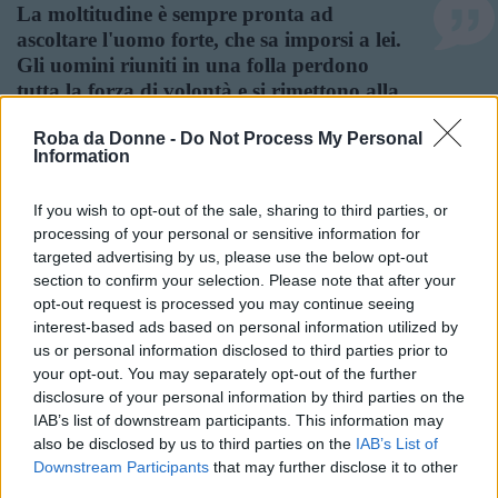
La moltitudine è sempre pronta ad
ascoltare l'uomo forte, che sa imporsi a lei.
Gli uomini riuniti in una folla perdono
tutta la forza di volontà e si rimettono alla
persona che possiede la qualità che ad essi
Roba da Donne -
Do Not Process My Personal
manca.
Information
Frasi Sull'ascoltare
Frasi Sulla Folla
Frasi Sulla Forza
If you wish to opt-out of the sale, sharing to third parties, or
Frasi Sulla Volontà
processing of your personal or sensitive information for
Di
Gustave Le Bon
targeted advertising by us, please use the below opt-out
section to confirm your selection. Please note that after your
opt-out request is processed you may continue seeing
Amiamo il Signore senza misura, vale a
interest-based ads based on personal information utilized by
dire senza misura nel dolore e senza
us or personal information disclosed to third parties prior to
misura nell'amore... Riponiamo tutto il
your opt-out. You may separately opt-out of the further
nostro affetto, non solo nelle cose che Dio
disclosure of your personal information by third parties on the
vuole, ma nella volontà dello stesso Dio
IAB’s list of downstream participants. This information may
also be disclosed by us to third parties on the
IAB’s List of
che le determina.
Downstream Participants
that may further disclose it to other
third parties.
Frasi Sull'affetto
Frasi Sulla Volontà