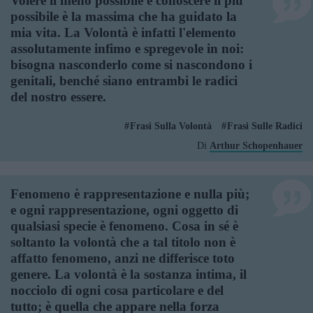
Volere il meno possibile e conoscere il più
possibile è la massima che ha guidato la
mia vita. La Volontà è infatti l'elemento
assolutamente infimo e spregevole in noi:
bisogna nasconderlo come si nascondono i
genitali, benché siano entrambi le radici
del nostro essere.
Frasi Sulla Volontà
Frasi Sulle Radici
Di
Arthur Schopenhauer
Fenomeno è rappresentazione e nulla più;
e ogni rappresentazione, ogni oggetto di
qualsiasi specie è fenomeno. Cosa in sé è
soltanto la volontà che a tal titolo non è
affatto fenomeno, anzi ne differisce toto
genere. La volontà è la sostanza intima, il
nocciolo di ogni cosa particolare e del
tutto; è quella che appare nella forza