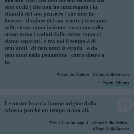
suoi occhi | che non ho interrogato | la
chiarità del suo pensiero | che non ho
toccato | il calore del suo ventre | eravamo
sullo stesso ramo insieme | eravamo sullo
stesso ramo | caduti dallo stesso ramo ci
siamo separati | e tra noi il tempo è di
cent'anni | di cent'anni la strada | e da
cent'anni nella penombra | corro dietro a
te.
Frasi Sul Calore
Frasi Sulle Braccia
Di
Nazim Hikmet
Le nostre braccia hanno origine dalla
schiena perché un tempo erano ali.
Frasi Con Immagini
Frasi Sulla Schiena
Frasi Sulle Braccia