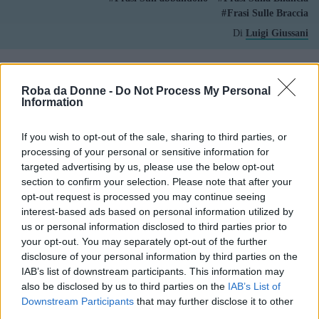
Frasi Sulle Braccia
Di
Luigi Giussani
Una bella donna non è colei di cui si
Roba da Donne -
Do Not Process My Personal
lodano le gambe o le braccia, ma quella il
Information
cui aspetto complessivo è di tale bellezza
da togliere la possibilità di ammirare le
If you wish to opt-out of the sale, sharing to third parties, or
singole parti.
processing of your personal or sensitive information for
targeted advertising by us, please use the below opt-out
Frasi Sulla Donna
Frasi Sulle Braccia
Frasi Sulle Donne
section to confirm your selection. Please note that after your
Frasi Sulle Gambe
opt-out request is processed you may continue seeing
interest-based ads based on personal information utilized by
Di
Lucio Anneo Seneca
us or personal information disclosed to third parties prior to
your opt-out. You may separately opt-out of the further
disclosure of your personal information by third parties on the
Sole, pioggia, neve e tempesta, sui tuoi
IAB’s list of downstream participants. This information may
capelli, su quello che hai visto, e braccia
also be disclosed by us to third parties on the
IAB’s List of
per tenere e fianchi per ballare.
Downstream Participants
that may further disclose it to other
third parties.