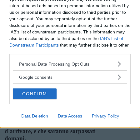
raggiungere la conquista del progresso, è
interest-based ads based on personal information utilized by
grandioso nel suo risultato, visto
us or personal information disclosed to third parties prior to
nell'insieme, da lontano. Nella luce
your opt-out. You may separately opt-out of the further
gloriosa che l'accompagna dileguansi le
disclosure of your personal information by third parties on the
irrequietudini, le avidità, l'egoismo, tutte
IAB’s list of downstream participants. This information may
le passioni, tutti i vizi che si trasformano in
also be disclosed by us to third parties on the
IAB’s List of
virtù, tutte le debolezze che aiutano
Downstream Participants
that may further disclose it to other
l'immane lavoro, tutte le contraddizioni,
third parties.
dal cui attrito sviluppasi la luce della
Please note that this website/app uses one or more Google
Personal Data Processing Opt Outs
verità. [...] Solo l'osservatore, travolto
services and may gather and store information including but
anch'esso dalla fiumana, guardandosi
not limited to your visit or usage behaviour. You may click to
Google consents
attorno, ha il diritto di interessarsi ai
grant or deny consent to Google and its third-party tags to
deboli che restano per via, ai fiacchi che si
use your data for below specified purposes in below Google
CONFIRM
lasciano sorpassare dall'onda per finire
consent section.
più presto, ai vinti che levano le braccia
disperate, e piegano il capo sotto il piede
brutale dei sopravvegnenti, i vincitori
Data Deletion
Data Access
Privacy Policy
d'oggi, affrettati anch'essi, avidi anch'essi
d'arrivare, e che saranno sorpassati
domani.