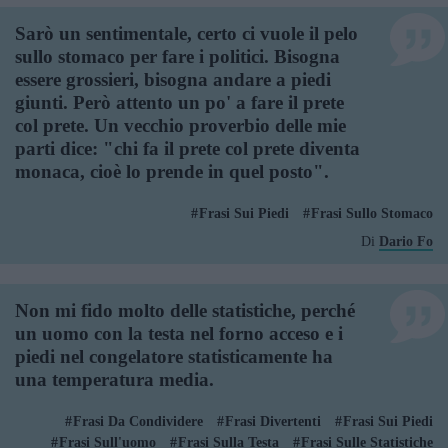
Sarò un sentimentale, certo ci vuole il pelo
sullo stomaco per fare i politici. Bisogna
essere grossieri, bisogna andare a piedi
giunti. Però attento un po' a fare il prete
col prete. Un vecchio proverbio delle mie
parti dice: "chi fa il prete col prete diventa
monaca, cioè lo prende in quel posto".
Frasi Sui Piedi
Frasi Sullo Stomaco
Di
Dario Fo
Non mi fido molto delle statistiche, perché
un uomo con la testa nel forno acceso e i
piedi nel congelatore statisticamente ha
una temperatura media.
Frasi Da Condividere
Frasi Divertenti
Frasi Sui Piedi
Frasi Sull'uomo
Frasi Sulla Testa
Frasi Sulle Statistiche