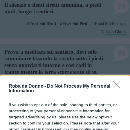
Il silenzio a denti stretti cammina, a piedi
nudi, lungo i sentieri.
Frasi Sui Denti
Frasi Sui Piedi
Frasi Sul Silenzio
Di
Jean Giono
Prova a meditare sul sentiero, devi solo
camminare fissando la strada sotto i piedi
senza guardarti intorno e così cadi in
trance mentre la terra scorre sotto di te.
Frasi Sui Piedi
Frasi Sul Camminare
Roba da Donne -
Do Not Process My Personal
Frasi Sulla Meditazione
Information
Di
Jack Kerouac
If you wish to opt-out of the sale, sharing to third parties, or
processing of your personal or sensitive information for
targeted advertising by us, please use the below opt-out
Il cammino fatale, incessante, spesso
section to confirm your selection. Please note that after your
faticoso e febbrile che segue l'umanità per
opt-out request is processed you may continue seeing