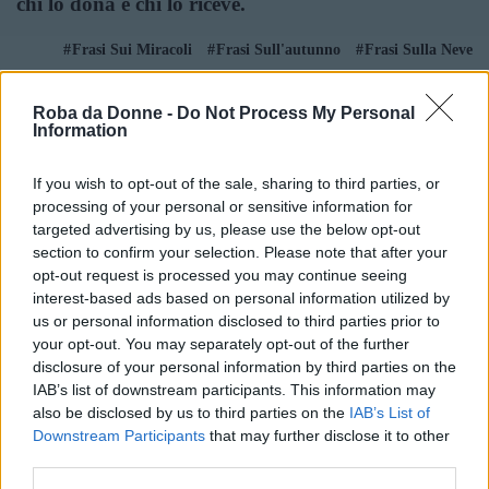
chi lo dona e chi lo riceve.
Frasi Sui Miracoli
Frasi Sull'autunno
Frasi Sulla Neve
Di
Louisa May Alcott
Roba da Donne -
Do Not Process My Personal
Information
La palla della neve quanto più rotolando
discese delle montagne della neve, tanto
If you wish to opt-out of the sale, sharing to third parties, or
più moltiplicò la sua magnitudine.
processing of your personal or sensitive information for
targeted advertising by us, please use the below opt-out
section to confirm your selection. Please note that after your
Frasi Sulla Montagna
Frasi Sulla Neve
opt-out request is processed you may continue seeing
Di
Leonardo da Vinci
interest-based ads based on personal information utilized by
us or personal information disclosed to third parties prior to
your opt-out. You may separately opt-out of the further
Ma io l'ho accolto. A braccia aperte.
disclosure of your personal information by third parties on the
Perché la primavera scioglie la neve fiocco
IAB’s list of downstream participants. This information may
dopo fiocco e forse io ero stato testimone
also be disclosed by us to third parties on the
IAB’s List of
dello sciogliersi del primo fiocco. Correvo.
Downstream Participants
that may further disclose it to other
[Amir]
third parties.