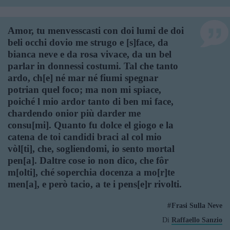
Amor, tu menvesscasti con doi lumi de doi
beli occhi dovio me strugo e [s]face, da
bianca neve e da rosa vivace, da un bel
parlar in donnessi costumi. Tal che tanto
ardo, ch[e] né mar né fiumi spegnar
potrian quel foco; ma non mi spiace,
poiché l mio ardor tanto di ben mi face,
chardendo onior più darder me
consu[mi]. Quanto fu dolce el giogo e la
catena de toi candidi braci al col mio
vòl[ti], che, sogliendomi, io sento mortal
pen[a]. Daltre cose io non dico, che fôr
m[olti], ché soperchia docenza a mo[r]te
men[a], e però tacio, a te i pens[e]r rivolti.
Frasi Sulla Neve
Di
Raffaello Sanzio