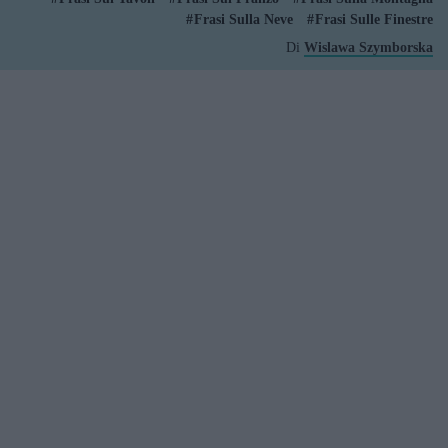
Frasi Sulla Neve
Frasi Sulle Finestre
Di
Wislawa Szymborska