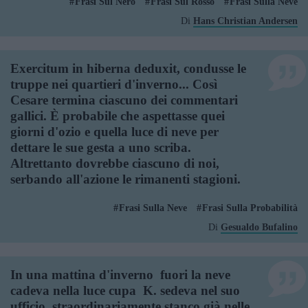
Frasi Sul Nero
Frasi Sul Rosso
Frasi Sulla Neve
Di
Hans Christian Andersen
Exercitum in hiberna deduxit, condusse le
truppe nei quartieri d'inverno... Così
Cesare termina ciascuno dei commentari
gallici. È probabile che aspettasse quei
giorni d'ozio e quella luce di neve per
dettare le sue gesta a uno scriba.
Altrettanto dovrebbe ciascuno di noi,
serbando all'azione le rimanenti stagioni.
Frasi Sulla Neve
Frasi Sulla Probabilità
Di
Gesualdo Bufalino
In una mattina d'inverno  fuori la neve
cadeva nella luce cupa  K. sedeva nel suo
ufficio, straordinariamente stanco già nelle