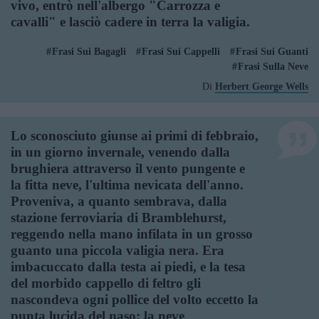
vivo, entrò nell'albergo "Carrozza e
cavalli" e lasciò cadere in terra la valigia.
Frasi Sui Bagagli
Frasi Sui Cappelli
Frasi Sui Guanti
Frasi Sulla Neve
Di
Herbert George Wells
Lo sconosciuto giunse ai primi di febbraio,
in un giorno invernale, venendo dalla
brughiera attraverso il vento pungente e
la fitta neve, l'ultima nevicata dell'anno.
Proveniva, a quanto sembrava, dalla
stazione ferroviaria di Bramblehurst,
reggendo nella mano infilata in un grosso
guanto una piccola valigia nera. Era
imbacuccato dalla testa ai piedi, e la tesa
del morbido cappello di feltro gli
nascondeva ogni pollice del volto eccetto la
punta lucida del naso; la neve