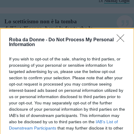
Di
Nikolaj Gogol
Lo scetticismo non è la tomba
dell'intelligenza, bensì la fonte che la
ringiovanisce.
Roba da Donne -
Do Not Process My Personal
Information
Frasi Sulle Tombe
Di
Nicolás Gómez Dávila
If you wish to opt-out of the sale, sharing to third parties, or
processing of your personal or sensitive information for
targeted advertising by us, please use the below opt-out
Non è positivo che i team ingaggino
section to confirm your selection. Please note that after your
un'agenzia di pubbliche relazioni per dire
opt-out request is processed you may continue seeing
che io sono morto e sepolto mentre sono
interest-based ads based on personal information utilized by
ancora qui, più vivo che mai. I team
us or personal information disclosed to third parties prior to
your opt-out. You may separately opt-out of the further
hanno sbagliato a danzare sulla mia
disclosure of your personal information by third parties on the
tomba prima che io fossi morto. E ora
IAB’s list of downstream participants. This information may
tutto il mondo mi chiede di ricandidarmi.
also be disclosed by us to third parties on the
IAB’s List of
Downstream Participants
that may further disclose it to other
Frasi Sulle Tombe