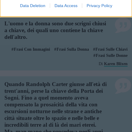
Di
Leonard Bernstein
Data Deletion
Data Access
Privacy Policy
L'uomo e la donna sono due scrigni chiusi
a chiave, dei quali uno contiene la chiave
dell'altro.
Frasi Con Immagini
Frasi Sulla Donna
Frasi Sulle Chiavi
Frasi Sulle Donne
Di
Karen Blixen
Quando Randolph Carter giunse all'età di
trent'anni, perse la chiave della Porta dei
Sogni. Fino a quel momento aveva
compensato la prosaicità della vita con
escursioni notturne nelle strane e antiche
città situate oltre lo spazio e nelle belle e
incredibili terre al di là dei mari eterei.
Ma, man mano che procedeva negli anni,