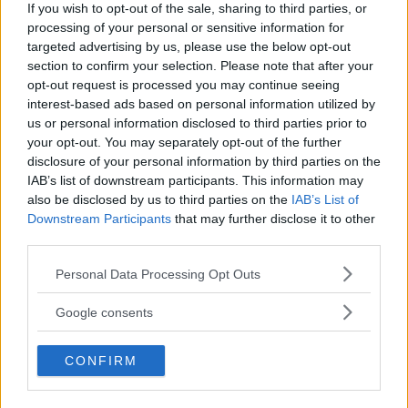
If you wish to opt-out of the sale, sharing to third parties, or
Sicilia: che alla distanza di più di otto
processing of your personal or sensitive information for
secoli un poeta di lingua araba e un poeta
targeted advertising by us, please use the below opt-out
di lingua italiana hanno cantato la loro
section to confirm your selection. Please note that after your
pena d'esilio con gli stessi accenti: "vuote
opt-out request is processed you may continue seeing
le mani,  dice Ibn Hamdis,  ma pieni gli
interest-based ads based on personal information utilized by
occhi del ricordo di lei".
us or personal information disclosed to third parties prior to
your opt-out. You may separately opt-out of the further
disclosure of your personal information by third parties on the
Frasi Sulla Distanza
Frasi Sulle Chiavi
IAB’s list of downstream participants. This information may
Di
Leonardo Sciascia
also be disclosed by us to third parties on the
IAB’s List of
Downstream Participants
that may further disclose it to other
third parties.
La chiave del mistero di un grande artista
è che, per ragioni sconosciute, egli impiega
Please note that this website/app uses one or more Google
Personal Data Processing Opt Outs
le sue energie e la sua vita per essere certo
services and may gather and store information including but
not limited to your visit or usage behaviour. You may click to
che una nota segua sempre un'altra... e ci
Google consents
grant or deny consent to Google and its third-party tags to
lasci con il sentimento che qualcosa di
use your data for below specified purposes in below Google
giusto è stato fatto nel mondo.
CONFIRM
consent section.
Frasi Sul Mistero
Frasi Sulle Chiavi