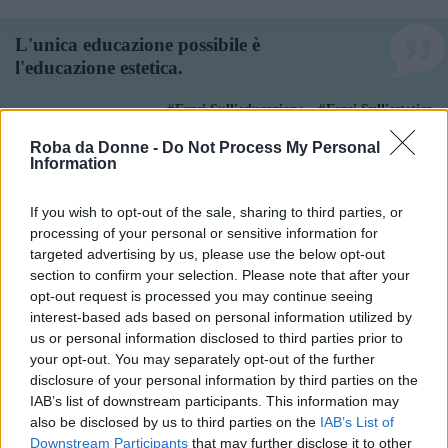
L'unica educazione possibile è
l'educazione estetica.
Frasi Sull'educazione
Frasi Sull'estetica
Di
Luigi Pareyson
Roba da Donne -
Do Not Process My Personal
Information
Ciò che è la cultura per un blocco di
If you wish to opt-out of the sale, sharing to third parties, or
marmo è l'educazione per un'anima
processing of your personal or sensitive information for
umana.
targeted advertising by us, please use the below opt-out
section to confirm your selection. Please note that after your
Frasi Sull'educazione
Frasi Sulla Cultura
opt-out request is processed you may continue seeing
interest-based ads based on personal information utilized by
Di
Joseph Addison
us or personal information disclosed to third parties prior to
your opt-out. You may separately opt-out of the further
disclosure of your personal information by third parties on the
L'educazione non serve solo a preparare
IAB’s list of downstream participants. This information may
alla vita, ma è vita stessa.
also be disclosed by us to third parties on the
IAB’s List of
Downstream Participants
that may further disclose it to other