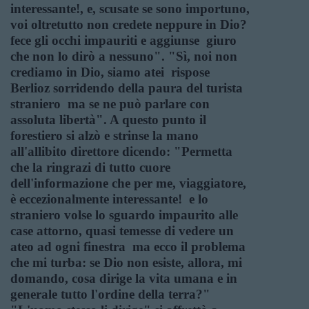
interessante!, e, scusate se sono importuno,
voi oltretutto non credete neppure in Dio? 
fece gli occhi impauriti e aggiunse  giuro
che non lo dirò a nessuno". "Sì, noi non
crediamo in Dio, siamo atei  rispose
Berlioz sorridendo della paura del turista
straniero  ma se ne può parlare con
assoluta libertà". A questo punto il
forestiero si alzò e strinse la mano
all'allibito direttore dicendo: "Permetta
che la ringrazi di tutto cuore
dell'informazione che per me, viaggiatore,
è eccezionalmente interessante!  e lo
straniero volse lo sguardo impaurito alle
case attorno, quasi temesse di vedere un
ateo ad ogni finestra  ma ecco il problema
che mi turba: se Dio non esiste, allora, mi
domando, cosa dirige la vita umana e in
generale tutto l'ordine della terra?"