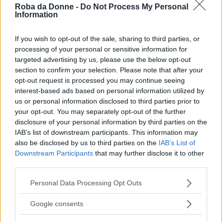
ciarlatani, se non addirittura dalle
Roba da Donne -
Do Not Process My Personal
Information
chiromanti. E alla fine, colui che
s'immaginava di dirigere qualcosa si trova
If you wish to opt-out of the sale, sharing to third parties, or
a giacere in una cassa di legno, e gli altri
processing of your personal or sensitive information for
lo cremano in un forno. E capita anche di
targeted advertising by us, please use the below opt-out
peggio! Uno ha appena deciso di andare
section to confirm your selection. Please note that after your
in villeggiatura, un progetto da nulla,
opt-out request is processed you may continue seeing
sembrerebbe, ma non può attuare
interest-based ads based on personal information utilized by
nemmeno quello perché tutt'un tratto
us or personal information disclosed to third parties prior to
scivola e finisce sotto un tram!" disse lo
your opt-out. You may separately opt-out of the further
sconosciuto strizzando l'occhio a Berlioz,
disclosure of your personal information by third parties on the
che effettivamente aveva deciso di andare
IAB’s list of downstream participants. This information may
in villeggiatura.
also be disclosed by us to third parties on the
IAB’s List of
Downstream Participants
that may further disclose it to other
third parties.
Frasi Sull'ateismo
Di
Michail Bulgakov
Please note that this website/app uses one or more Google
Personal Data Processing Opt Outs
services and may gather and store information including but
not limited to your visit or usage behaviour. You may click to
Google consents
L'affermazione nietzschiana della morte di
grant or deny consent to Google and its third-party tags to