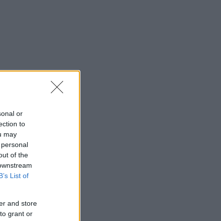
sonal or
ection to
ou may
 personal
out of the
 downstream
B’s List of
er and store
to grant or