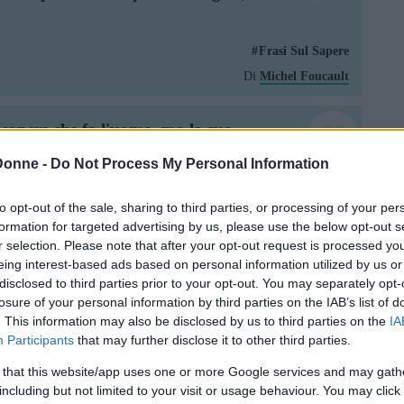
Frasi Sul Sapere
Di
Michel Foucault
o sapere che fa l'uomo, ma la sua
he importanza avrebbe che noi fossimo
Donne -
Do Not Process My Personal Information
pessimo vivere in fraternità con il
to opt-out of the sale, sharing to third parties, or processing of your per
formation for targeted advertising by us, please use the below opt-out s
rasi Sul Sapere
Frasi Sulla Letteratura
Frasi Sulla Scienza
r selection. Please note that after your opt-out request is processed y
Di
Mahatma Gandhi
eing interest-based ads based on personal information utilized by us or
disclosed to third parties prior to your opt-out. You may separately opt-
losure of your personal information by third parties on the IAB’s list of
icuro quei pensieri che t'ho inviato:
. This information may also be disclosed by us to third parties on the
IA
rattutto della nostra scuola. [...]
Participants
that may further disclose it to other third parties.
 si presentano massime che potrebbero
leggessero insieme con altre dello stesso
 that this website/app uses one or more Google services and may gath
peranza di poter gustare
including but not limited to your visit or usage behaviour. You may click 