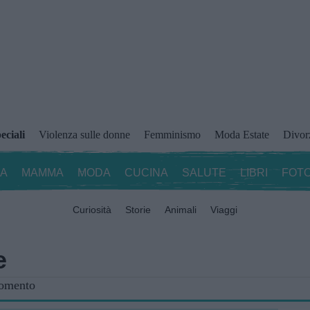
eciali
Violenza sulle donne
Femminismo
Moda Estate
Divor
ZA
MAMMA
MODA
CUCINA
SALUTE
LIBRI
FOTO
Curiosità
Storie
Animali
Viaggi
e
gomento