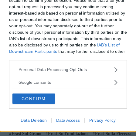
section to confirm your selection. Please note that after your
Frasi Sulla Vergogna
opt-out request is processed you may continue seeing
Di
Milan Kundera
interest-based ads based on personal information utilized by
us or personal information disclosed to third parties prior to
your opt-out. You may separately opt-out of the further
Quando vediamo il mondo femminile
disclosure of your personal information by third parties on the
umiliato dobbiamo essere noi le prime a
IAB’s list of downstream participants. This information may
fare squadra e a reagire.
also be disclosed by us to third parties on the
IAB’s List of
Downstream Participants
that may further disclose it to other
Frasi Sull'umiliazione
Frasi Sulla Femminilità
third parties.
Di
Michelle Hunziker
Please note that this website/app uses one or more Google
Personal Data Processing Opt Outs
services and may gather and store information including but
not limited to your visit or usage behaviour. You may click to
Google consents
Capita alle persone veramente sapienti
grant or deny consent to Google and its third-party tags to
quello che capita alle spighe di grano: si
use your data for below specified purposes in below Google
CONFIRM
levano e alzano la testa dritta e fiera finché
consent section.
sono vuote, ma quando sono piene di
chicchi cominciano a umiliarsi e ad
Data Deletion
Data Access
Privacy Policy
abbassare il capo.
Frasi Sul Grano
Frasi Sull'umiliazione
Frasi Sulla Fierezza