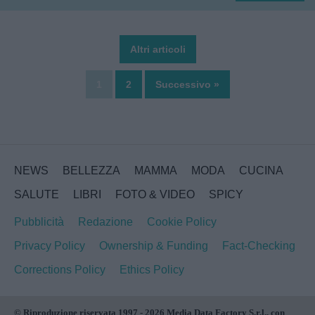
Altri articoli
1
2
Successivo »
NEWS
BELLEZZA
MAMMA
MODA
CUCINA
SALUTE
LIBRI
FOTO & VIDEO
SPICY
Pubblicità
Redazione
Cookie Policy
Privacy Policy
Ownership & Funding
Fact-Checking
Corrections Policy
Ethics Policy
© Riproduzione riservata 1997 - 2026 Media Data Factory S.r.l., con