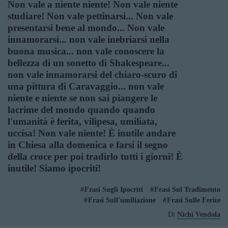
Non vale a niente niente! Non vale niente
studiare! Non vale pettinarsi... Non vale
presentarsi bene al mondo... Non vale
innamorarsi... non vale inebriarsi nella
buona musica... non vale conoscere la
bellezza di un sonetto di Shakespeare...
non vale innamorarsi del chiaro-scuro di
una pittura di Caravaggio... non vale
niente e niente se non sai piangere le
lacrime del mondo quando quando
l'umanità è ferita, vilipesa, umiliata,
uccisa! Non vale niente! È inutile andare
in Chiesa alla domenica e farsi il segno
della croce per poi tradirlo tutti i giorni! È
inutile! Siamo ipocriti!
Frasi Sugli Ipocriti
Frasi Sul Tradimento
Frasi Sull'umiliazione
Frasi Sulle Ferite
Di
Nichi Vendola