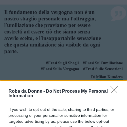
Il fondamento della vergogna non è un
nostro sbaglio personale ma l'oltraggio,
l'umiliazione che proviamo per essere
costretti ad essere ciò che siamo senza
averlo scelto, e l'insopportabile sensazione
che questa umiliazione sia visibile da ogni
parte.
Frasi Sugli Sbagli
Frasi Sull'umiliazione
Frasi Sulla Vergogna
Frasi Sulle Sensazioni
Di
Milan Kundera
Roba da Donne -
Do Not Process My Personal
Information
Il fondamento della vergogna non è il
nostro sbaglio personale, bensì che tale
umiliazione sia visibile da tutti.
If you wish to opt-out of the sale, sharing to third parties, or
processing of your personal or sensitive information for
targeted advertising by us, please use the below opt-out
Frasi Sugli Sbagli
Frasi Sull'umiliazione