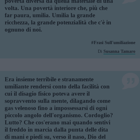
povertà diversa da quella materiale di una
volta. Una povertà interiore che, più che
far paura, umilia. Umilia la grande
ricchezza, la grande potenzialità che c'è in
ognuno di noi.
Frasi Sull'umiliazione
Di
Susanna Tamaro
Era insieme terribile e stranamente
umiliante rendersi conto della facilità con
cui il disagio fisico poteva avere il
sopravvento sulla mente, dilagando come
gas velenoso fino a impossessarsi di ogni
piccolo angolo dell'organismo. Cordoglio?
Lutto? Che cos'erano mai quando sentivi
il freddo in marcia dalla punta delle dita
di mani e piedi su, verso il naso, Dio del