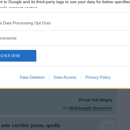
radisce.
 to Google and its third-party tags to use your data for below specifi
ogle consent section.
i Sul Tradimento
Frasi Sull'allegria
Frasi Sulla Leggerezza
Di
Mina
l Data Processing Opt Outs
consents
CONFIRM
Frasi Sull'allegria
Di
Mike Bongiorno
Data Deletion
Data Access
Privacy Policy
nia.
Frasi Sull'allegria
Di
Michelangelo Buonarroti
l mio vecchio paese, quello