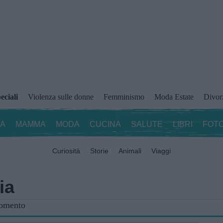
eciali
Violenza sulle donne
Femminismo
Moda Estate
Divor
ZA
MAMMA
MODA
CUCINA
SALUTE
LIBRI
FOTO
Curiosità
Storie
Animali
Viaggi
ia
gomento