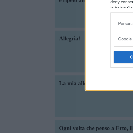
e ripeto ancora: chi ama non t
deny consent
in below Go
Fras
Persona
Allegria!
Google 
La mia allegrezza è la malinco
Ogni volta che penso a Erto, i