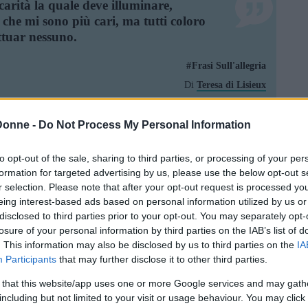
carità la quale deve illuminare,
 che mi sono più cari, ma tutti coloro
ttuar nessuno.
Frasi Sull'allegria
Di
Teresa di Lisieux
ì allegra? L'abitudine alla sventura.
Donne -
Do Not Process My Personal Information
to opt-out of the sale, sharing to third parties, or processing of your per
Frasi Sull'allegria
formation for targeted advertising by us, please use the below opt-out s
r selection. Please note that after your opt-out request is processed y
Di
Pierre-Augustin Caron de Beaumarchais
eing interest-based ads based on personal information utilized by us or
disclosed to third parties prior to your opt-out. You may separately opt-
 tradire per indole tradisca. Chi vuole
losure of your personal information by third parties on the IAB’s list of
ato tradisca. Chi vuole tradire per noia
. This information may also be disclosed by us to third parties on the
IA
 allegria tradisca. Chi vuole tradire per
Participants
that may further disclose it to other third parties.
tradire per abitudine tradisca. Chi
 that this website/app uses one or more Google services and may gath
adisca... Padroni ... Ma ripeto e ripeto
including but not limited to your visit or usage behaviour. You may click 