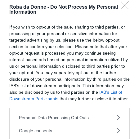
mostran tutti una medesma fede. | Se poi
Roba da Donne -
Do Not Process My Personal
si cangia in tristo il lieto stato, | Volta la
Information
turba adulatrice il piede; | E quel che di
cor ama, riman forte, | Et ama il suo
If you wish to opt-out of the sale, sharing to third parties, or
Signor dopo la morte. [XIX, 1]
processing of your personal or sensitive information for
targeted advertising by us, please use the below opt-out
section to confirm your selection. Please note that after your
Frasi Sull'adulazione
Frasi Sulle Ruote
opt-out request is processed you may continue seeing
Di
Ludovico Ariosto
interest-based ads based on personal information utilized by
us or personal information disclosed to third parties prior to
your opt-out. You may separately opt-out of the further
C'è chi ha perso una brutta partita, però,
disclosure of your personal information by third parties on the
forse una fiche gli è restata e può darsi ci
IAB’s list of downstream participants. This information may
sia un altro giro di ruota.
also be disclosed by us to third parties on the
IAB’s List of
Downstream Participants
that may further disclose it to other
Frasi Sulle Ruote
third parties.
Di
Luciano Ligabue
Please note that this website/app uses one or more Google
Personal Data Processing Opt Outs
services and may gather and store information including but
not limited to your visit or usage behaviour. You may click to
Google consents
Sono pigro. Ma sono le persone pigre che
grant or deny consent to Google and its third-party tags to