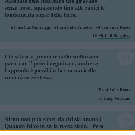
scatenate delle macchine che giravano
senza posa, squassando fino alle radici le
fondamenta stesse della terra.
Frasi Sui Pomeriggi
Frasi Sulle Finestre
Frasi Sulle Ruote
Di
Michail Bulgakov
Chi si lascia prendere dallo scetticismo
parte con l'ipotesi negativa e, anche se
l'approdo è possibile, la sua navicella
ruoterà su se stessa.
Frasi Sulle Ruote
Di
Luigi Giussani
Alcun non può saper da chi sia amato |
Quando felice in su la ruota siede; | Però
c'ha i veri e i finti amici a lato, | Che