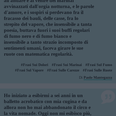
all'andare e al venire dei marinai
avvinazzati dall'orgia notturna, e le parole
d'amore, e i sospiri si perdevano fra il
fracasso dei bauli, delle casse, fra lo
strepito del vapore, che insensibile a tanta
poesia, buttava fuori i suoi buffi regolari
di fumo nero e di fumo bianco e
insensibile a tanto strazio incomposto di
sentimenti umani, faceva girare le sue
ruote con matematica regolarità.
Frasi Sui Dolori
Frasi Sui Marinai
Frasi Sul Fumo
Frasi Sul Vapore
Frasi Sulle Carezze
Frasi Sulle Ruote
Di
Paolo Mantegazza
Ho iniziato a esibirmi a sei anni in un
balletto acrobatico con mia cugina e da
allora non ho mai abbandonato il circo e
la vita nomade. Oggi non mi esibisco più,