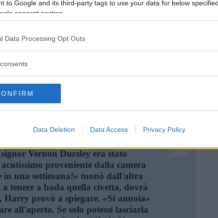
 to Google and its third-party tags to use your data for below specifi
Frasi Sul Mattino
Frasi Sulla Colazione
Frasi Sullo Sport
ogle consent section.
Di
Konrad Lorenz
l Data Processing Opt Outs
prodezze patetiche di falsa
irei: "amico mio: scienza, arte, morale
consents
lennità sacerdotali. Si tratta
CONFIRM
Frasi Sulla Colazione
Frasi Sulla Scienza
Di
José Ortega y Gasset
Data Deletion
Data Access
Privacy Policy
ppiava un litigio durante la colazione,
l signor Vernon Dursley era stato
io acutissimo proveniente dalla camera
e in una settimana!» tuonò dall'altra
i a tenere a bada quella civetta, dovrà
 Harry provò a spiegare. «Si annoia»
re all'aperto. Se solo potessi lasciarla