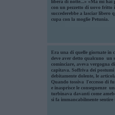
libera di notte...» «Ma mi hai
con un pezzetto di uovo fritto
succederebbe a lasciar libero 
cupa con la moglie Petunia.
Era una di quelle giornate in 
deve aver detto qualcuno  un s
cominciare, aveva vergogna di s
capitava. Soffriva dei postumi
debitamente dolente, le artico
Quando tossiva  l'eccesso di f
e inasprisce le conseguenze  u
turbinava davanti come amebe 
si fa immancabilmente sentire