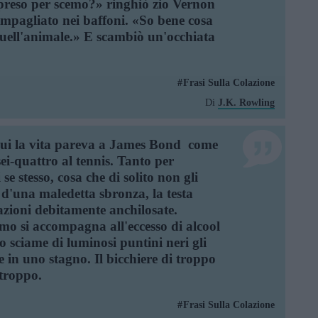
 preso per scemo?» ringhiò zio Vernon
 impagliato nei baffoni. «So bene cosa
quell'animale.» E scambiò un'occhiata
Frasi Sulla Colazione
Di
J.K. Rowling
cui la vita pareva a James Bond  come
ei-quattro al tennis. Tanto per
e stesso, cosa che di solito non gli
 d'una maledetta sbronza, la testa
lazioni debitamente anchilosate.
umo si accompagna all'eccesso di alcool
no sciame di luminosi puntini neri gli
in uno stagno. Il bicchiere di troppo
 troppo.
Frasi Sulla Colazione