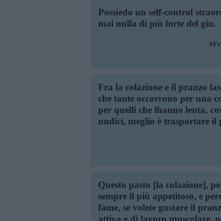
Possiedo un self-control strao
mai nulla di più forte del gin.
Fr
Fra la colazione e il pranzo las
che tante occorrono per una c
per quelli che lhanno lenta, c
undici, meglio è trasportare il 
Questo pasto [la colazione], per
sempre il più appetitoso, e per
fame, se volete gustare il pra
attiva e di lavoro muscolare, n