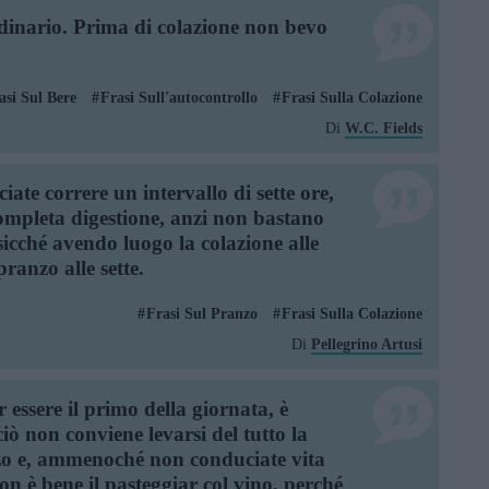
rdinario. Prima di colazione non bevo
asi Sul Bere
Frasi Sull'autocontrollo
Frasi Sulla Colazione
Di
W.C. Fields
ciate correre un intervallo di sette ore,
ompleta digestione, anzi non bastano
osicché avendo luogo la colazione alle
pranzo alle sette.
Frasi Sul Pranzo
Frasi Sulla Colazione
Di
Pellegrino Artusi
 essere il primo della giornata, è
ciò non conviene levarsi del tutto la
nzo e, ammenoché non conduciate vita
on è bene il pasteggiar col vino, perché