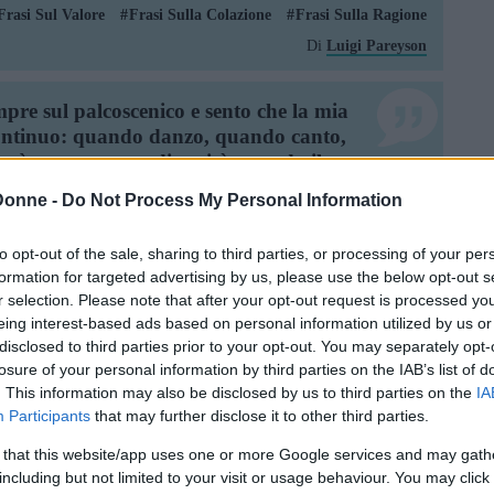
Frasi Sul Valore
Frasi Sulla Colazione
Frasi Sulla Ragione
Di
Luigi Pareyson
mpre sul palcoscenico e sento che la mia
 continuo: quando danzo, quando canto,
però un momento di verità quando il
piango. Sulle scene, fuori dalle scene
Donne -
Do Not Process My Personal Information
di profondamente vero e onesto in
dere con il togliermi una parrucca o il
to opt-out of the sale, sharing to third parties, or processing of your per
o di questo.
formation for targeted advertising by us, please use the below opt-out s
r selection. Please note that after your opt-out request is processed y
Frasi Sul Palcoscenico
Frasi Sulla Colazione
eing interest-based ads based on personal information utilized by us or
Di
Lady Gaga
disclosed to third parties prior to your opt-out. You may separately opt-
losure of your personal information by third parties on the IAB’s list of
. This information may also be disclosed by us to third parties on the
IA
er un ricercatore mandare al diavolo
Participants
that may further disclose it to other third parties.
e un'ipotesi prediletta: mantiene
 that this website/app uses one or more Google services and may gath
including but not limited to your visit or usage behaviour. You may click 