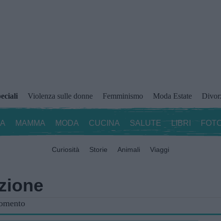
eciali
Violenza sulle donne
Femminismo
Moda Estate
Divor
ZA
MAMMA
MODA
CUCINA
SALUTE
LIBRI
FOTO
Curiosità
Storie
Animali
Viaggi
azione
gomento