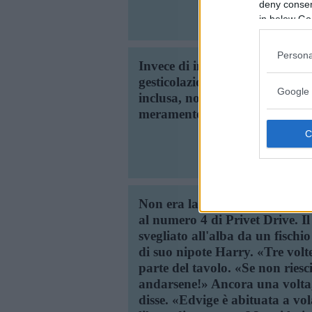
deny consent
in below Go
Persona
Invece di indurre il giovane a 
gesticolazione solenne, io gli d
Google 
inclusa, non sono cose serie, so
meramente di un gioco".
Non era la prima volta che sco
al numero 4 di Privet Drive. I
svegliato all'alba da un fisch
di suo nipote Harry. «Tre volt
parte del tavolo. «Se non riesc
andarsene!» Ancora una volta,
disse. «Edvige è abituata a vola