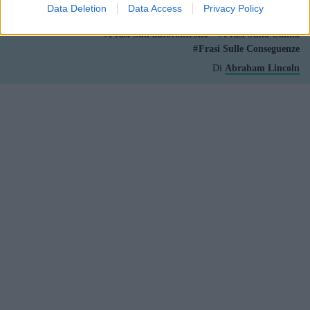
calma e l'autocontrollo.
Data Deletion
Data Access
Privacy Policy
Frasi Sull'autocontrollo
Frasi Sulla Calma
Frasi Sulle Conseguenze
Di
Abraham Lincoln