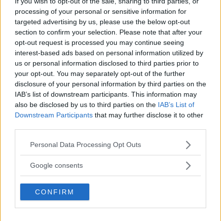
possedere nulla, ma controllare tutto.
If you wish to opt-out of the sale, sharing to third parties, or
processing of your personal or sensitive information for
Frasi Sul Controllo
Frasi Sul Successo
targeted advertising by us, please use the below opt-out
Frasi Sull'autocontrollo
section to confirm your selection. Please note that after your
opt-out request is processed you may continue seeing
Di
Nelson Rockefeller
interest-based ads based on personal information utilized by
us or personal information disclosed to third parties prior to
your opt-out. You may separately opt-out of the further
disclosure of your personal information by third parties on the
Il successo nelle imprese è assicurato dalla
IAB’s list of downstream participants. This information may
padronanza di sé con cui si compiono.
also be disclosed by us to third parties on the
IAB’s List of
Downstream Participants
that may further disclose it to other
Frasi Motivazionali
Frasi Sul Successo
third parties.
Frasi Sull'autocontrollo
Frasi Sulle Grandi Imprese
Please note that this website/app uses one or more Google
Personal Data Processing Opt Outs
Di
Baltasar Gracián
services and may gather and store information including but
not limited to your visit or usage behaviour. You may click to
Google consents
grant or deny consent to Google and its third-party tags to
Se un uomo è deciso a dare il massimo di
use your data for below specified purposes in below Google
se stesso, non ha tempo da perdere in liti
CONFIRM
consent section.
personali e non può permettersi le
eventuali conseguenze, come perdere la