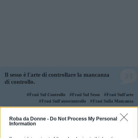
Il sesso è l'arte di controllare la mancanza
di controllo.
Frasi Sul Controllo
Frasi Sul Sesso
Frasi Sull'arte
Frasi Sull'autocontrollo
Frasi Sulla Mancanza
Di
Paulo Coelho
Roba da Donne -
Do Not Process My Personal
Information
Il segreto del successo è quello di non