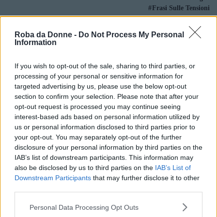
Frasi Sulle Tensioni
Di
Joan Miró
Roba da Donne -
Do Not Process My Personal
Information
Tutto quello che un individuo è, in bene o
in male, lo è per aver ricevuto dai suoi
If you wish to opt-out of the sale, sharing to third parties, or
genitori alcune molecole e per aver subìto
processing of your personal or sensitive information for
targeted advertising by us, please use the below opt-out
alcune influenze esterne. Le nostre
section to confirm your selection. Please note that after your
ricompense o i nostri castighi derivano
opt-out request is processed you may continue seeing
sempre dalla chimica e dalla sorte.
interest-based ads based on personal information utilized by
us or personal information disclosed to third parties prior to
Frasi Sui Genitori
Frasi Sul Castigo
Frasi Sull'influenza
your opt-out. You may separately opt-out of the further
Frasi Sulla Chimica
disclosure of your personal information by third parties on the
Di
Jean Rostand
IAB’s list of downstream participants. This information may
also be disclosed by us to third parties on the
IAB’s List of
Downstream Participants
that may further disclose it to other
La mia è energia personale, altro che
third parties.
spinta chimica! Io sono fatta così, mi sento
Please note that this website/app uses one or more Google
Personal Data Processing Opt Outs
più giovane oggi di quando avevo
services and may gather and store information including but