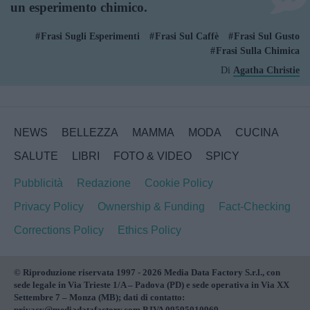
un esperimento chimico.
Frasi Sugli Esperimenti
Frasi Sul Caffè
Frasi Sul Gusto
Frasi Sulla Chimica
Di
Agatha Christie
NEWS
BELLEZZA
MAMMA
MODA
CUCINA
SALUTE
LIBRI
FOTO & VIDEO
SPICY
Pubblicità
Redazione
Cookie Policy
Privacy Policy
Ownership & Funding
Fact-Checking
Corrections Policy
Ethics Policy
© Riproduzione riservata 1997 - 2026 Media Data Factory S.r.l., con
sede legale in Via Trieste 1/A – Padova (PD) e sede operativa in Via XX
Settembre 7 – Monza (MB); dati di contatto:
privacy@mediadatafactory.com P.IVA 09595010969