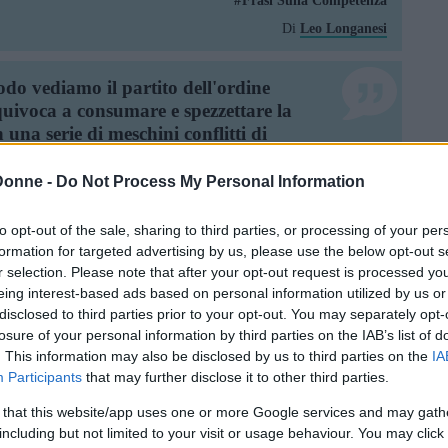
Frasi Sulla Competenza
Di
Leo Longanesi
odo vediamo il partito dell'ordine
equivoca a consumare e spezzettare la
n una serie di meschini conflitti di
 di contrasti di potere; costretto a fare
orma il contenuto della sua attività.
Donne -
Do Not Process My Personal Information
ttaglia quando questa ha
ando il potere esecutivo si è veramente
to opt-out of the sale, sharing to third parties, or processing of your per
semblea nazionale sarebbe la causa di
formation for targeted advertising by us, please use the below opt-out s
quest'ultima darebbe alla nazione un
r selection. Please note that after your opt-out request is processed y
 teme più di tutto è che la nazione si
eing interest-based ads based on personal information utilized by us or
disclosed to third parties prior to your opt-out. You may separately opt-
iò, il partito dell'ordine respinge le
losure of your personal information by third parties on the IAB’s list of
a all'ordine del giorno. Spogliato così
. This information may also be disclosed by us to third parties on the
IA
mensioni, il potere esecutivo attende
Participants
that may further disclose it to other third parties.
 cui può riprenderlo per motivi
non offrono più, per così dire, che un
 that this website/app uses one or more Google services and may gath
tare. Allora il furore contenuto del
including but not limited to your visit or usage behaviour. You may click 