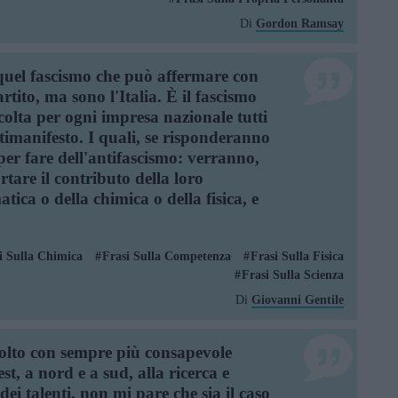
Di
Gordon Ramsay
 quel fascismo che può affermare con
rtito, ma sono l'Italia. È il fascismo
olta per ogni impresa nazionale tutti
antimanifesto. I quali, se risponderanno
 per fare dell'antifascismo: verranno,
tare il contributo della loro
ica o della chimica o della fisica, e
i Sulla Chimica
Frasi Sulla Competenza
Frasi Sulla Fisica
Frasi Sulla Scienza
Di
Giovanni Gentile
olto con sempre più consapevole
st, a nord e a sud, alla ricerca e
dei talenti, non mi pare che sia il caso