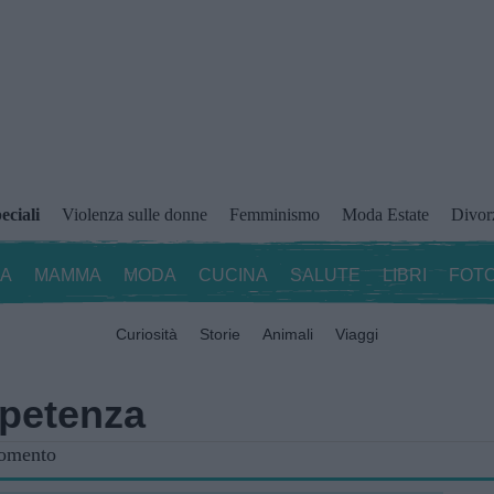
eciali
Violenza sulle donne
Femminismo
Moda Estate
Divor
ZA
MAMMA
MODA
CUCINA
SALUTE
LIBRI
FOTO
Curiosità
Storie
Animali
Viaggi
mpetenza
gomento