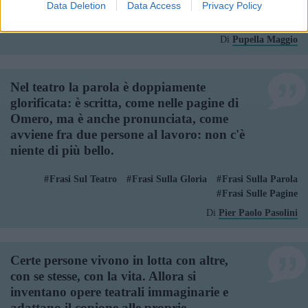
Data Deletion
Data Access
Privacy Policy
Frasi Sui Francesi
Frasi Sul Teatro
Frasi Sulle Bambole
Di
Pupella Maggio
Nel teatro la parola è doppiamente
glorificata: è scritta, come nelle pagine di
Omero, ma è anche pronunciata, come
avviene fra due persone al lavoro: non c'è
niente di più bello.
Frasi Sul Teatro
Frasi Sulla Gloria
Frasi Sulla Parola
Frasi Sulle Pagine
Di
Pier Paolo Pasolini
Certe persone vivono in lotta con altre,
con se stesse, con la vita. Allora si
inventano opere teatrali immaginarie e
adattano il copione alle proprie