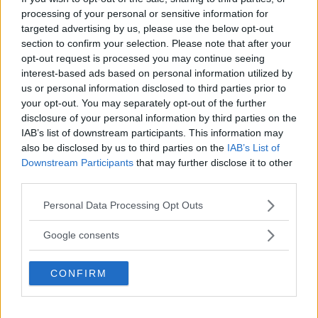
iniziato a far parte della Compagnia di
processing of your personal or sensitive information for
targeted advertising by us, please use the below opt-out
balletto del teatro di Roma, diventandone
section to confirm your selection. Please note that after your
il primo ballerino e poi l'etoile. Da allora,
opt-out request is processed you may continue seeing
ho iniziato un percorso artistico come
interest-based ads based on personal information utilized by
danzatore che mi ha dato l'opportunità di
us or personal information disclosed to third parties prior to
conoscere quasi tutti i teatri del mondo e i
your opt-out. You may separately opt-out of the further
direttori che li dirigevano.
disclosure of your personal information by third parties on the
IAB’s list of downstream participants. This information may
Frasi Sul Teatro
also be disclosed by us to third parties on the
IAB’s List of
Downstream Participants
that may further disclose it to other
Di
Raffaele Paganini
third parties.
Please note that this website/app uses one or more Google
Personal Data Processing Opt Outs
A due anni mi portarono in scena dentro
services and may gather and store information including but
uno scatolone legata proprio come una
not limited to your visit or usage behaviour. You may click to
Google consents
bambola perché non scivolassi fuori. E
grant or deny consent to Google and its third-party tags to
così il mio destino fu segnato. Da
use your data for below specified purposes in below Google
CONFIRM
"Pupatella" attraverso la poupée francese,
consent section.
divenni per tutti "Pupella" nel teatro e
nella vita.