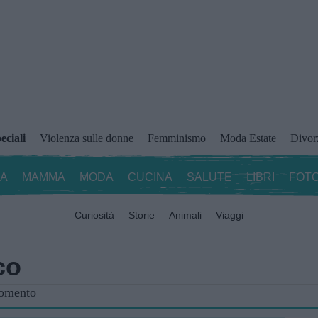
eciali
Violenza sulle donne
Femminismo
Moda Estate
Divor
ZA
MAMMA
MODA
CUCINA
SALUTE
LIBRI
FOTO
Curiosità
Storie
Animali
Viaggi
co
gomento