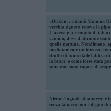
«Dickon», chiamò Mamma Rigb
vecchia signora teneva la pipa 
L'aveva già riempita di tabacc
camino, dove d'altronde sembr
quella mattina. Nondimeno, ap
mediatamente un intenso chiaro
sbuffo di fumo dalle labbra 
la brace, e come fosse stata po
sono mai stato capace di scopri
Niente è uguale al tabacco; è l
senza tabacco non è degno di v