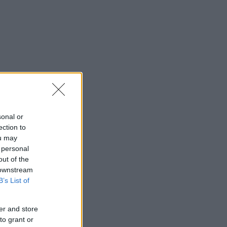
sonal or
ection to
ou may
 personal
out of the
 downstream
B’s List of
er and store
to grant or