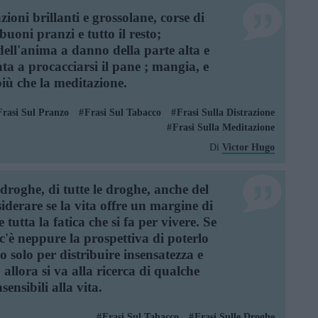
zioni brillanti e grossolane, corse di
 buoni pranzi e tutto il resto;
dell'anima a danno della parte alta e
nta a procacciarsi il pane ; mangia, e
ù che la meditazione.
Frasi Sul Pranzo
Frasi Sul Tabacco
Frasi Sulla Distrazione
Frasi Sulla Meditazione
Di
Victor Hugo
 droghe, di tutte le droghe, anche del
siderare se la vita offre un margine di
e tutta la fatica che si fa per vivere. Se
c'è neppure la prospettiva di poterlo
no solo per distribuire insensatezza e
 allora si va alla ricerca di qualche
sensibili alla vita.
Frasi Sul Tabacco
Frasi Sulle Droghe