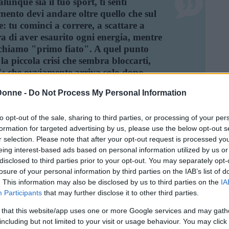
nque sia il tuo sport, ti senti
amento devi andare oltre quello che sul
: tu cominci a correre, a scattare a
ra di aver esaurito ogni energia, mentre
o chiamo "primo fiato". A quel punto
la piccola crisi che sembra bloccarti,
": che ovviamente arriva solo dopo
uando l'allenatore dà lo stop senti il
Donne -
Do Not Process My Personal Information
nte, sembra che debba scoppiarti nel
rlo al suo ritmo normale in meno di due
to opt-out of the sale, sharing to third parties, or processing of your per
io che apri una tabaccheria o tenti di
formation for targeted advertising by us, please use the below opt-out s
lio: vuol dire che hai sbagliato
r selection. Please note that after your opt-out request is processed y
eing interest-based ads based on personal information utilized by us or
disclosed to third parties prior to your opt-out. You may separately opt-
rasi Sul Tabacco
Frasi Sull'allenamento
Frasi Sulla Corsa
losure of your personal information by third parties on the IAB’s list of
asi Sulla Sofferenza
Frasi Sulle Vertigini
Frasi Sullo Sport
. This information may also be disclosed by us to third parties on the
IA
Di
Johan Cruijff
Participants
that may further disclose it to other third parties.
 that this website/app uses one or more Google services and may gath
cione di color rosso acceso, donde
including but not limited to your visit or usage behaviour. You may click 