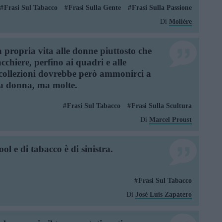
Frasi Sul Tabacco
Frasi Sulla Gente
Frasi Sulla Passione
Di
Molière
a propria vita alle donne piuttosto che
acchiere, perfino ai quadri e alle
e collezioni dovrebbe però ammonirci a
la donna, ma molte.
Frasi Sul Tabacco
Frasi Sulla Scultura
Di
Marcel Proust
l e di tabacco è di sinistra.
Frasi Sul Tabacco
Di
José Luis Zapatero