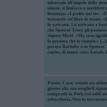
tabaccaio all'angolo della str
niente: si limitava a sorridere
fermezza: «I prefer not to». «E
tornando col libro in mano. «P
lo scrivano. Lo scrivano e bas
che Spencer Tracy gli passasse
rispose Micòl. «Ma cosa signif
la persona che lo compie.» [..
povero Bartleby e su Spencer 
capire, di essere «un» banale, i
Poesia: Cara/ scendo un attimo
giorno alla sua moglie/il sign
comprarle in Perù,/coi soldi m
tabaccheria./Non lo trovarono 