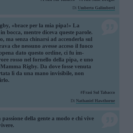
Di
Umberto Galimberti
y, «brace per la mia pipa!» La
in bocca, mentre diceva queste pa­role.
o, ma senza chinarsi ad accenderla sul
ava che nessuno avesse acceso il fuoco
pena dato questo ordine, ci fu im­
re rosso nel fornello della pipa, e uno
di Mamma Rigby. Da dove fosse venuta
rtata lì da una mano invisibile, non
rlo.
Frasi Sul Tabacco
Di
Nathaniel Hawthorne
a passione della gente a modo e chi vive
ivere.