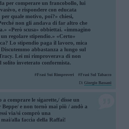
ada per comperare un francobollo, lui
 evasivo, e rispondere con educata
 per quale motivo, poi?» chiesi,
erché non gli andava di far altro che
ta.» «Però scusa» obbiettai. «immagino
 un regolare stipendio.» «Certo»
ica? Lo stipendio paga il lavoro, mica
.] Discutemmo abbastanza a lungo sul
Tracy. Lei mi rimproverava di non
l solito inveterato conformista.
Frasi Sui Rimproveri
Frasi Sul Tabacco
Di
Giorgio Bassani
 a comprare le sigarette,/ disse un
or Beppe/ e non tornò mai più / andò a
essi via/si comprò una
mai/alla faccia della Raffai!