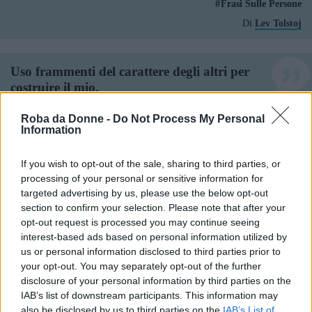
Frasi Sulle Persone
Di
Lev Tolstoj
Uso frammenti del carattere degli altri per
costruire il mio.
Frasi Sul Carattere
Roba da Donne -
Do Not Process My Personal
Information
Di
Kurt Cobain
If you wish to opt-out of the sale, sharing to third parties, or
processing of your personal or sensitive information for
Le pop star sono difficili da capire perché
targeted advertising by us, please use the below opt-out
sono terrorizzate dall'idea di essere
section to confirm your selection. Please note that after your
vulnerabili o reali e che la gente possa
opt-out request is processed you may continue seeing
approfittare delle loro debolezze. Io al
interest-based ads based on personal information utilized by
contrario proclamo le mie debolezze e ne
us or personal information disclosed to third parties prior to
vado fiera. Le debolezze ci danno
your opt-out. You may separately opt-out of the further
carattere e, in fin dei conti, quello che
disclosure of your personal information by third parties on the
voglio è che la gente mi veda come quella
IAB’s list of downstream participants. This information may
also be disclosed by us to third parties on the
IAB’s List of