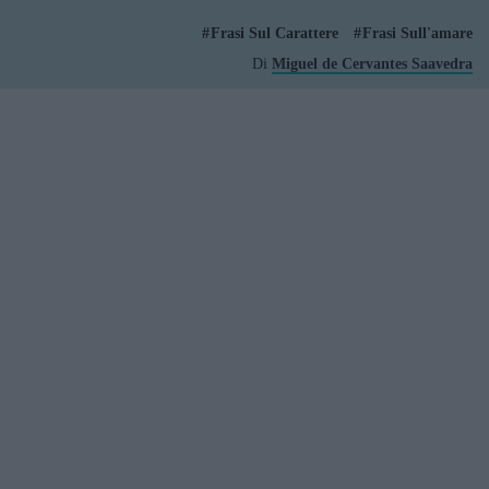
Frasi Sul Carattere
Frasi Sull'amare
Di
Miguel de Cervantes Saavedra