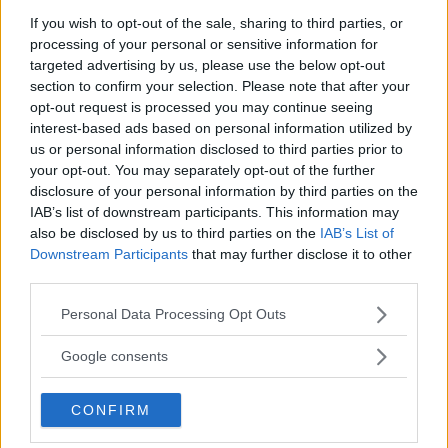
che in un milione di modi appena
If you wish to opt-out of the sale, sharing to third parties, or
percettibili ci modellano e ci guidano verso
processing of your personal or sensitive information for
il nostro destino. È davvero impossibile
targeted advertising by us, please use the below opt-out
capire che quei ricordi sono solo il passato
section to confirm your selection. Please note that after your
opt-out request is processed you may continue seeing
morto, vano; che non necessariamente ci
interest-based ads based on personal information utilized by
devono incatenare?
us or personal information disclosed to third parties prior to
your opt-out. You may separately opt-out of the further
Frasi Sull'influenza
disclosure of your personal information by third parties on the
Di
Harlan Ellison
IAB’s list of downstream participants. This information may
also be disclosed by us to third parties on the
IAB’s List of
Downstream Participants
that may further disclose it to other
Non l'ho certo scoperto ora, ma ai tempi
third parties.
in cui ero al governo... La politica italiana
Please note that this website/app uses one or more Google
Personal Data Processing Opt Outs
si genuflette la domenica davanti alle icone
services and may gather and store information including but
della cultura, ma si guarda bene
not limited to your visit or usage behaviour. You may click to
Google consents
dall'impegnare se stessa e le risorse per
grant or deny consent to Google and its third-party tags to
qualcosa che, ai suoi occhi, elettoralmente
use your data for below specified purposes in below Google
non significa granché perché non
CONFIRM
consent section.
influenza i grandi numeri come facevano