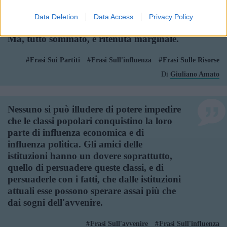
il sindacato e i partiti organizzati. La
cultura, insomma, agli occhi del potere è
Data Deletion
Data Access
Privacy Policy
meritevole di salamelecchi a non finire.
Ma, tutto sommato, è ritenuta marginale.
Frasi Sui Partiti
Frasi Sull'influenza
Frasi Sulle Risorse
Di
Giuliano Amato
Nessuno si può illudere di potere impedire
che le classi popolari conquistino la loro
parte di influenza economica e di
influenza politica. Gli amici delle
istituzioni hanno un dovere soprattutto,
quello di persuadere queste classi, e di
persuaderle con i fatti, che dalle istituzioni
attuali esse possono sperare assai più che
dai sogni dell'avvenire.
Frasi Sull'avvenire
Frasi Sull'influenza