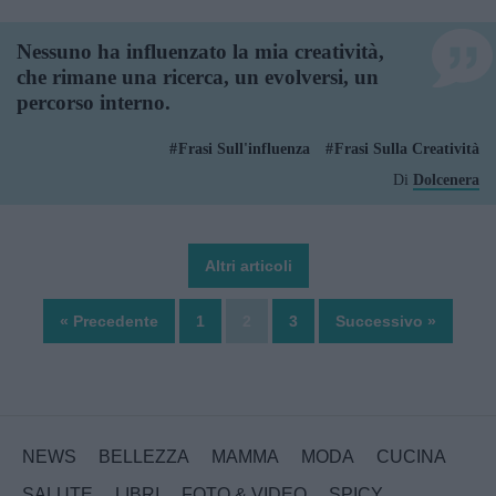
Nessuno ha influenzato la mia creatività,
che rimane una ricerca, un evolversi, un
percorso interno.
Frasi Sull'influenza
Frasi Sulla Creatività
Di
Dolcenera
Altri articoli
« Precedente
1
2
3
Successivo »
NEWS
BELLEZZA
MAMMA
MODA
CUCINA
SALUTE
LIBRI
FOTO & VIDEO
SPICY