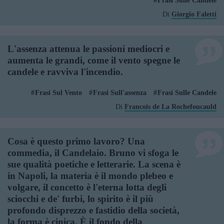
Frasi Sulle Candele
Di
Giorgio Faletti
L'assenza attenua le passioni mediocri e
aumenta le grandi, come il vento spegne le
candele e ravviva l'incendio.
Frasi Sul Vento
Frasi Sull'assenza
Frasi Sulle Candele
Di
Francois de La Rochefoucauld
Cosa è questo primo lavoro? Una
commedia, il Candelaio. Bruno vi sfoga le
sue qualità poetiche e letterarie. La scena è
in Napoli, la materia è il mondo plebeo e
volgare, il concetto è l'eterna lotta degli
sciocchi e de' furbi, lo spirito è il più
profondo disprezzo e fastidio della società,
la forma è cinica. È il fondo della