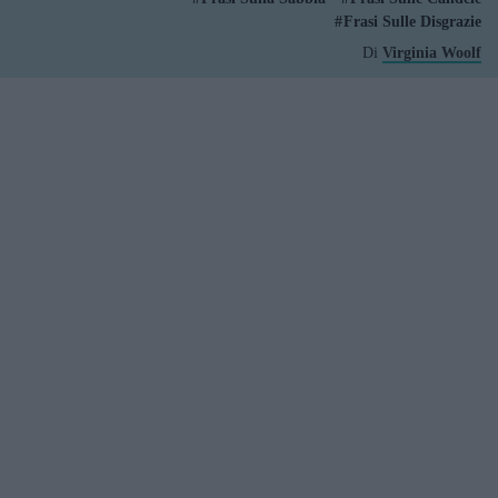
Frasi Sulle Disgrazie
Di
Virginia Woolf