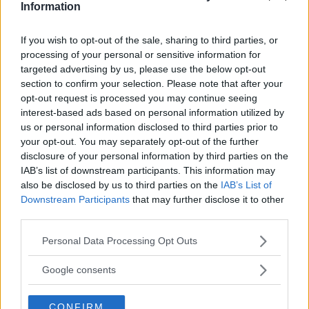
me. Quantunque fossi suo nemico, mi
Information
sfregava il muso contro i ginocchi e mi
chiedeva quasi perdono. Intanto i ceri
If you wish to opt-out of the sale, sharing to third parties, or
bruciavano, i ceri da morto, i miei ceri da
processing of your personal or sensitive information for
morto! E dalla chiesa di San Pietro non
targeted advertising by us, please use the below opt-out
section to confirm your selection. Please note that after your
giungeva il suono delle campane. E io non
opt-out request is processed you may continue seeing
ho mai un orologio con me, e non sapevo
interest-based ads based on personal information utilized by
che ora fosse. «Franz, il conto!» dissi al
us or personal information disclosed to third parties prior to
cane e lui mi saltò in grembo. Presi un
your opt-out. You may separately opt-out of the further
pezzetto di zucchero e glielo porsi. Non lo
disclosure of your personal information by third parties on the
prese. Si limitò a guaire. E subito dopo mi
IAB’s list of downstream participants. This information may
leccò la mano, dalla quale non aveva
also be disclosed by us to third parties on the
IAB’s List of
accolto il dono. Spensi ora una candela.
Downstream Participants
that may further disclose it to other
L'altra la staccai dal finto marmo e andai
third parties.
alla porta e con la pertica alzai la
Please note that this website/app uses one or more Google
Personal Data Processing Opt Outs
saracinesca dall'interno. In realtà volevo
services and may gather and store information including but
sfuggire al cane e al suo amore. Quando
not limited to your visit or usage behaviour. You may click to
Google consents
uscii sulla strada, la pertica in mano per
grant or deny consent to Google and its third-party tags to
tirare giù di nuovo la saracinesca, vidi che
use your data for below specified purposes in below Google
il cane Franz non mi aveva lasciato. Mi
CONFIRM