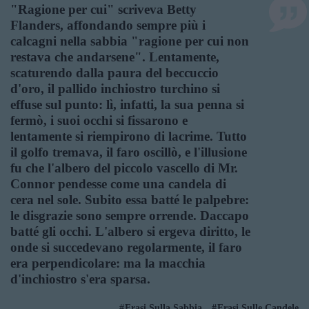
"Ragione per cui" scriveva Betty
Flanders, affondando sempre più i
calcagni nella sabbia "ragione per cui non
restava che andarsene". Lentamente,
scaturendo dalla paura del beccuccio
d'oro, il pallido inchiostro turchino si
effuse sul punto: lì, infatti, la sua penna si
fermò, i suoi occhi si fissarono e
lentamente si riempirono di lacrime. Tutto
il golfo tremava, il faro oscillò, e l'illusione
fu che l'albero del piccolo vascello di Mr.
Connor pendesse come una candela di
cera nel sole. Subito essa batté le palpebre:
le disgrazie sono sempre orrende. Daccapo
batté gli occhi. L'albero si ergeva diritto, le
onde si succedevano regolarmente, il faro
era perpendicolare: ma la macchia
d'inchiostro s'era sparsa.
Frasi Sulla Sabbia
Frasi Sulle Candele