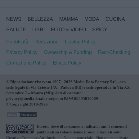
NEWS
BELLEZZA
MAMMA
MODA
CUCINA
SALUTE
LIBRI
FOTO & VIDEO
SPICY
Pubblicità
Redazione
Cookie Policy
Privacy Policy
Ownership & Funding
Fact-Checking
Corrections Policy
Ethics Policy
© Riproduzione riservata 1997 - 2026 Media Data Factory S.r.l., con
sede legale in Via Trieste 1/A – Padova (PD) e sede operativa in Via XX
Settembre 7 – Monza (MB); dati di contatto:
privacy@mediadatafactory.com P.IVA 09595010969
© Copyright 2010-2026
Eccetto dove diversamente indicato, tutti i contenuti
pubblicati su
robadadonne.it
sono rilasciati sotto
Creative Commons Attribuzione - Non commerciale - Non opere derivate