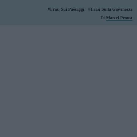
Frasi Sui Paesaggi
Frasi Sulla Giovinezza
Di
Marcel Proust