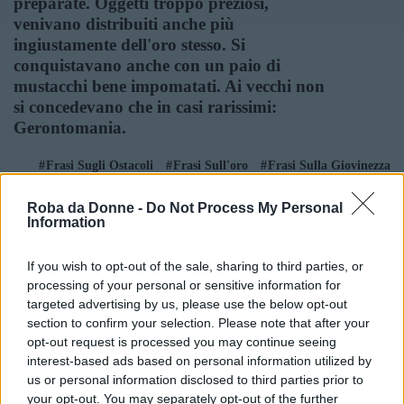
preparate. Oggetti troppo preziosi,
venivano distribuiti anche più
ingiustamente dell'oro stesso. Si
conquistavano anche con un paio di
mustacchi bene impomatati. Ai vecchi non
si concedevano che in casi rarissimi:
Gerontomania.
Frasi Sugli Ostacoli
Frasi Sull'oro
Frasi Sulla Giovinezza
Frasi Sulla Libertà
Frasi Sulle Necessità
Roba da Donne -
Do Not Process My Personal
Di
Italo Svevo
Information
If you wish to opt-out of the sale, sharing to third parties, or
Chiunque smetta di imparare è vecchio,
processing of your personal or sensitive information for
che abbia 20 o 80 anni. Chiunque
targeted advertising by us, please use the below opt-out
continui ad imparare resterà giovane. La
section to confirm your selection. Please note that after your
più grande cosa nella vita è mantenere la
opt-out request is processed you may continue seeing
propria mente giovane.
interest-based ads based on personal information utilized by
us or personal information disclosed to third parties prior to
Frasi Sulla Giovinezza
Frasi Sulla Mente
your opt-out. You may separately opt-out of the further