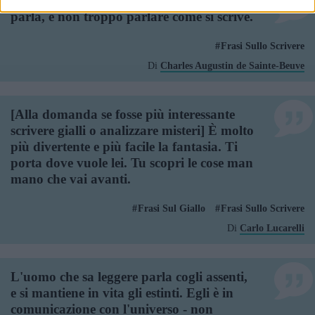
Bisogna il più possibile scrivere come si
parla, e non troppo parlare come si scrive.
Frasi Sullo Scrivere
Di
Charles Augustin de Sainte-Beuve
[Alla domanda se fosse più interessante
scrivere gialli o analizzare misteri] È molto
più divertente e più facile la fantasia. Ti
porta dove vuole lei. Tu scopri le cose man
mano che vai avanti.
Frasi Sul Giallo
Frasi Sullo Scrivere
Di
Carlo Lucarelli
L'uomo che sa leggere parla cogli assenti,
e si mantiene in vita gli estinti. Egli è in
comunicazione con l'universo - non