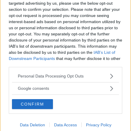
Frasi Sulla Profondità
Frasi Sullo Scrivere
targeted advertising by us, please use the below opt-out
section to confirm your selection. Please note that after your
Di
Charles Bukowski
opt-out request is processed you may continue seeing
interest-based ads based on personal information utilized by
us or personal information disclosed to third parties prior to
Scrivere poesie non è difficile. Difficile è
your opt-out. You may separately opt-out of the further
viverle.
disclosure of your personal information by third parties on the
IAB’s list of downstream participants. This information may
Frasi Sulla Poesia
Frasi Sullo Scrivere
also be disclosed by us to third parties on the
IAB’s List of
Di
Charles Bukowski
Downstream Participants
that may further disclose it to other
third parties.
Please note that this website/app uses one or more Google
Personal Data Processing Opt Outs
I poemi lunghi sono la risorsa di quegli
services and may gather and store information including but
imbecilli che non ne sanno scrivere di
not limited to your visit or usage behaviour. You may click to
Google consents
brevi.
grant or deny consent to Google and its third-party tags to
use your data for below specified purposes in below Google
Frasi Sugli Imbecilli E Sull'imbecillità
Frasi Sullo Scrivere
CONFIRM
consent section.
Di
Charles Baudelaire
Data Deletion
Data Access
Privacy Policy