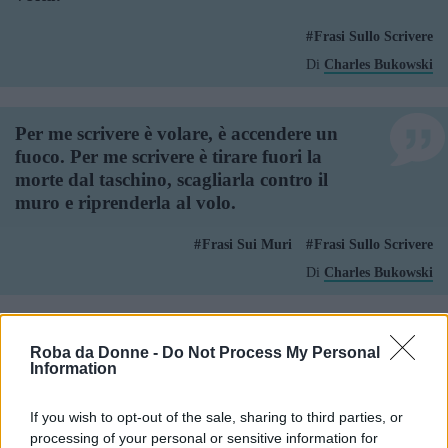
Frasi Sullo Scrivere
Di
Charles Bukowski
Per me scrivere è volare, è accendere un
fuoco. Per me scrivere è tirare fuori la
morte dal taschino, scagliarla contro il
muro e riprenderla al volo.
Frasi Sui Muri
Frasi Sullo Scrivere
Di
Charles Bukowski
La verità profonda, per fare qualunque
Roba da Donne -
Do Not Process My Personal
cosa, per scrivere, per dipingere, sta nella
Information
semplicità. La vita è profonda nella sua
semplicità.
If you wish to opt-out of the sale, sharing to third parties, or
processing of your personal or sensitive information for