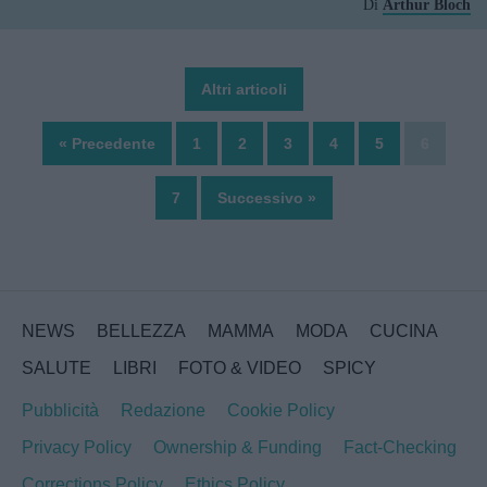
Di
Arthur Bloch
Altri articoli
« Precedente
1
2
3
4
5
6
7
Successivo »
NEWS
BELLEZZA
MAMMA
MODA
CUCINA
SALUTE
LIBRI
FOTO & VIDEO
SPICY
Pubblicità
Redazione
Cookie Policy
Privacy Policy
Ownership & Funding
Fact-Checking
Corrections Policy
Ethics Policy