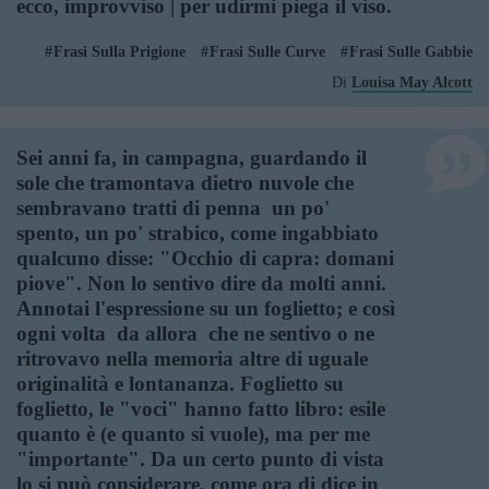
ecco, improvviso | per udirmi piega il viso.
Frasi Sulla Prigione
Frasi Sulle Curve
Frasi Sulle Gabbie
Di
Louisa May Alcott
Sei anni fa, in campagna, guardando il
sole che tramontava dietro nuvole che
sembravano tratti di penna  un po'
spento, un po' strabico, come ingabbiato 
qualcuno disse: "Occhio di capra: domani
piove". Non lo sentivo dire da molti anni.
Annotai l'espressione su un foglietto; e così
ogni volta  da allora  che ne sentivo o ne
ritrovavo nella memoria altre di uguale
originalità e lontananza. Foglietto su
foglietto, le "voci" hanno fatto libro: esile
quanto è (e quanto si vuole), ma per me
"importante". Da un certo punto di vista
lo si può considerare, come ora di dice in