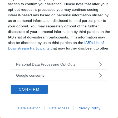
section to confirm your selection. Please note that after your
appunto di scelta, di fronte alla quale si
opt-out request is processed you may continue seeing
trova oggi il mondo intero.
interest-based ads based on personal information utilized by
us or personal information disclosed to third parties prior to
Frasi Sulle Gabbie
your opt-out. You may separately opt-out of the further
Di
Ivan Illich
disclosure of your personal information by third parties on the
IAB’s list of downstream participants. This information may
also be disclosed by us to third parties on the
IAB’s List of
Andrew Harlan entrò nel cronoscafo. Era
Downstream Participants
that may further disclose it to other
una struttura perfettamente sferica
third parties.
inserita in una gabbia di aste
Please note that this website/app uses one or more Google
Personal Data Processing Opt Outs
regolarmente distanziate che parevano
services and may gather and store information including but
vibrare come aria sottoposta a
not limited to your visit or usage behaviour. You may click to
Google consents
evaporazioni di caldo. Harlan manovrò i
grant or deny consent to Google and its third-party tags to
comandi e mise in posizione la leva di
use your data for below specified purposes in below Google
partenza. Il cronoscafo non si mosse.
CONFIRM
consent section.
Harlan, comunque, non si era aspettato
che lo facesse. Non s'aspettava movimenti
di sorta, né verso l'alto o il basso, né a
Data Deletion
Data Access
Privacy Policy
destra o a sinistra, né in avanti o