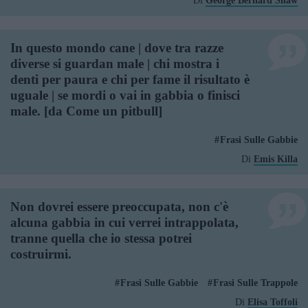
Di
George Bernard Shaw
In questo mondo cane | dove tra razze
diverse si guardan male | chi mostra i
denti per paura e chi per fame il risultato è
uguale | se mordi o vai in gabbia o finisci
male. [da Come un pitbull]
Frasi Sulle Gabbie
Di
Emis Killa
Non dovrei essere preoccupata, non c'è
alcuna gabbia in cui verrei intrappolata,
tranne quella che io stessa potrei
costruirmi.
Frasi Sulle Gabbie
Frasi Sulle Trappole
Di
Elisa Toffoli