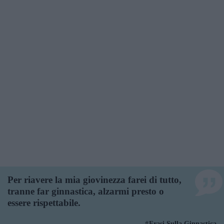
Per riavere la mia giovinezza farei di tutto,
tranne far ginnastica, alzarmi presto o
essere rispettabile.
Frasi Sulla Ginnastica