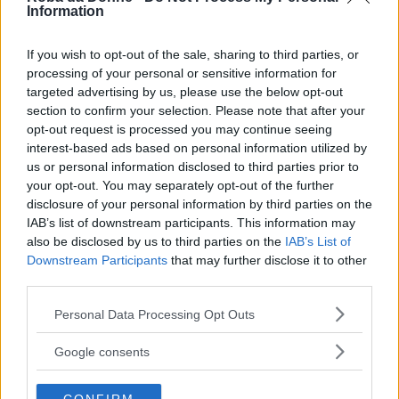
una ginnastica sessuale, vaginale o
Information
clitoridea, ma solo se sono innamorata
posso avere tutti e due i tipi di orgasmo
If you wish to opt-out of the sale, sharing to third parties, or
insieme. Penso che per moltissime donne
processing of your personal or sensitive information for
sia così.
targeted advertising by us, please use the below opt-out
section to confirm your selection. Please note that after your
Frasi Sulla Ginnastica
opt-out request is processed you may continue seeing
Di
Ilona Staller
interest-based ads based on personal information utilized by
us or personal information disclosed to third parties prior to
your opt-out. You may separately opt-out of the further
disclosure of your personal information by third parties on the
IAB’s list of downstream participants. This information may
also be disclosed by us to third parties on the
IAB’s List of
Downstream Participants
that may further disclose it to other
third parties.
Please note that this website/app uses one or more Google
Personal Data Processing Opt Outs
services and may gather and store information including but
not limited to your visit or usage behaviour. You may click to
Google consents
grant or deny consent to Google and its third-party tags to
use your data for below specified purposes in below Google