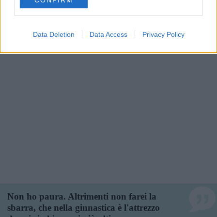
CONFIRM
consent section.
Data Deletion
Data Access
Privacy Policy
Non ho paura. Altrimenti non farei la
sbarra, che nella ginnastica è l'attrezzo