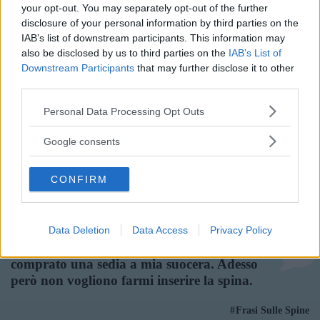
your opt-out. You may separately opt-out of the further
disclosure of your personal information by third parties on the
Frasi Sulle Spine
IAB’s list of downstream participants. This information may
Di
Leonardo Sinisgalli
also be disclosed by us to third parties on the
IAB’s List of
Downstream Participants
that may further disclose it to other
third parties.
La cosa buona della recitazione è che ti
Please note that this website/app uses one or more Google
Personal Data Processing Opt Outs
tiene sempre sulle spine: non è come
services and may gather and store information including but
qualsiasi altro lavoro dove vai e fai la
not limited to your visit or usage behaviour. You may click to
Google consents
stessa cosa fatta il giorno prima.
grant or deny consent to Google and its third-party tags to
use your data for below specified purposes in below Google
Frasi Sulle Spine
CONFIRM
consent section.
Di
Leonardo DiCaprio
Data Deletion
Data Access
Privacy Policy
Volevo fare qualcosa di carino così ho
comprato una sedia a mia suocera. Adesso
però non vogliono farmi inserire la spina.
Frasi Sulle Spine