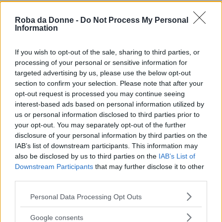
Frasi Sui Soldi
Frasi Sul Denaro
Frasi Sull'altruismo
Frasi Sulla Stupidità
Roba da Donne -
Do Not Process My Personal
Information
Di
Edward Morgan Forster
If you wish to opt-out of the sale, sharing to third parties, or
processing of your personal or sensitive information for
Semplice parsimonia non è economia. Le
targeted advertising by us, please use the below opt-out
uscite, le grandi uscite di denaro, possono
section to confirm your selection. Please note that after your
essere una parte essenziale della vera
opt-out request is processed you may continue seeing
economia.
interest-based ads based on personal information utilized by
us or personal information disclosed to third parties prior to
Frasi Sui Soldi
your opt-out. You may separately opt-out of the further
disclosure of your personal information by third parties on the
Di
Edmund Burke
IAB’s list of downstream participants. This information may
also be disclosed by us to third parties on the
IAB’s List of
Downstream Participants
that may further disclose it to other
I soldi? Come ho fatto a perderli? Non li
third parties.
ho mai persi. Solo non ho mai saputo
dove siano finiti.
Please note that this website/app uses one or more Google
Personal Data Processing Opt Outs
services and may gather and store information including but
Frasi Sui Soldi
not limited to your visit or usage behaviour. You may click to
Google consents