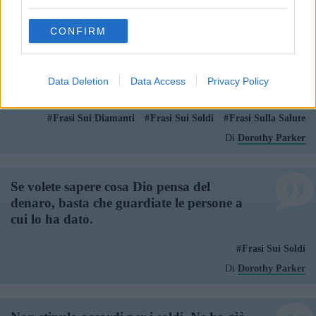
grant or deny consent to Google and its third-party tags to
Di
Edith Piaf
use your data for below specified purposes in below Google
CONFIRM
consent section.
Il denaro non comprerà la salute, ma
starei volentieri su una sedia a rotelle
Data Deletion
Data Access
Privacy Policy
tempestata di diamanti.
Frasi Sui Diamanti
Frasi Sui Soldi
Frasi Sulla Salute
Di
Dorothy Parker
Se volete sapere cosa Dio pensa del
denaro, basta che guardiate le persone a
cui lo ha dato.
Frasi Sui Soldi
Di
Dorothy Parker