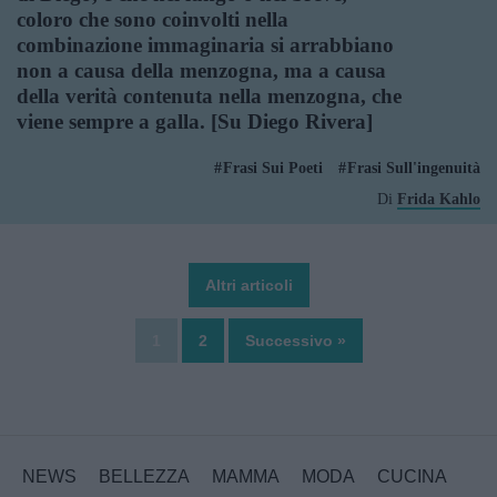
coloro che sono coinvolti nella
combinazione immaginaria si arrabbiano
non a causa della menzogna, ma a causa
della verità contenuta nella menzogna, che
viene sempre a galla. [Su Diego Rivera]
Frasi Sui Poeti
Frasi Sull'ingenuità
Di
Frida Kahlo
Altri articoli
1
2
Successivo »
NEWS
BELLEZZA
MAMMA
MODA
CUCINA