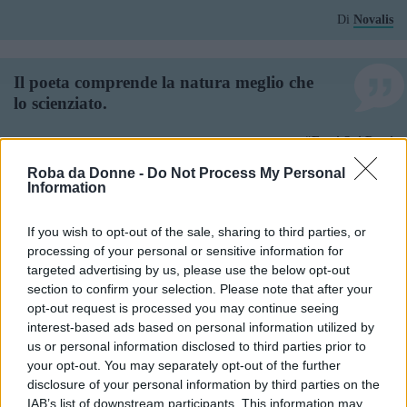
Di
Novalis
Il poeta comprende la natura meglio che
lo scienziato.
Frasi Sui Poeti
Di
Novalis
Roba da Donne -
Do Not Process My Personal
Information
In certi momenti anche sillabari e
If you wish to opt-out of the sale, sharing to third parties, or
compendi ci sembrano poetici.
processing of your personal or sensitive information for
targeted advertising by us, please use the below opt-out
section to confirm your selection. Please note that after your
Frasi Sui Poeti
opt-out request is processed you may continue seeing
Di
Novalis
interest-based ads based on personal information utilized by
us or personal information disclosed to third parties prior to
your opt-out. You may separately opt-out of the further
I poeti non cambiano, ma forse cambiamo
disclosure of your personal information by third parties on the
noi e dobbiamo fare una strada intima
IAB’s list of downstream participants. This information may