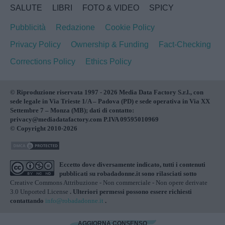
SALUTE
LIBRI
FOTO & VIDEO
SPICY
Pubblicità
Redazione
Cookie Policy
Privacy Policy
Ownership & Funding
Fact-Checking
Corrections Policy
Ethics Policy
© Riproduzione riservata 1997 - 2026 Media Data Factory S.r.l., con
sede legale in Via Trieste 1/A – Padova (PD) e sede operativa in Via XX
Settembre 7 – Monza (MB); dati di contatto:
privacy@mediadatafactory.com P.IVA 09595010969
© Copyright 2010-2026
Eccetto dove diversamente indicato, tutti i contenuti
pubblicati su
robadadonne.it
sono rilasciati sotto
Creative Commons Attribuzione - Non commerciale - Non opere derivate
3.0 Unported License
. Ulteriori permessi possono essere richiesti
contattando
info@robadadonne.it
.
AGGIORNA CONSENSO