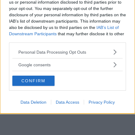
Di
Andrew Howe
us or personal information disclosed to third parties prior to
your opt-out. You may separately opt-out of the further
disclosure of your personal information by third parties on the
Volevo che il mondo sapesse che il mio
IAB’s list of downstream participants. This information may
paese, l'Etiopia, ha sempre vinto con
also be disclosed by us to third parties on the
IAB’s List of
Downstream Participants
that may further disclose it to other
determinazione ed eroismo.
third parties.
Frasi Sull'eroismo
Frasi Sulla Determinazione
Please note that this website/app uses one or more Google
Personal Data Processing Opt Outs
Di
Abebe Bikila
services and may gather and store information including but
not limited to your visit or usage behaviour. You may click to
Google consents
grant or deny consent to Google and its third-party tags to
use your data for below specified purposes in below Google
CONFIRM
consent section.
Data Deletion
Data Access
Privacy Policy