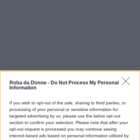
Roba da Donne -
Do Not Process My Personal
Information
Forza, determinazione... Non basta una
cosa sola... Se penso a un credo dico:
If you wish to opt-out of the sale, sharing to third parties, or
perseveranza. È la mia parola chiave, me
processing of your personal or sensitive information for
la farò tatuare.
targeted advertising by us, please use the below opt-out
section to confirm your selection. Please note that after your
Frasi Sulla Determinazione
Frasi Sulla Forza
opt-out request is processed you may continue seeing
Frasi Sulla Perseveranza
Frasi Sulle Chiavi
interest-based ads based on personal information utilized by