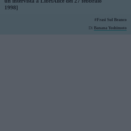
un'intervista a LibriAlice del 27 febbraio
1998]
Frasi Sul Branco
Di
Banana Yoshimoto