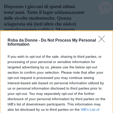
Disprezzo i giovani di questi ultimi
trent'anni. Tutto il lager schiamazzante
delle rivolte studentesche. Questa
sciagurata età (tutt'altro che oisive)
pericolosomente volitiva. Mummie
foruncolose e imbellettate che, con la scusa
Roba da Donne -
Do Not Process My Personal
di rivendicare e accattonare un
Information
mutamento, una riforma o altro,
nidificano nell'autoconservazione. Questa
If you wish to opt-out of the sale, sharing to third parties, or
perpetua assemblea è il comfort della
processing of your personal or sensitive information for
bestialità del branco. Di giovinazzi e
targeted advertising by us, please use the below opt-out
giovinazze che, invece di sequestrare se
section to confirm your selection. Please note that after your
stessi, "desiderando" (è l'etimo di
opt-out request is processed you may continue seeing
"studio") e progettando in tutto privato,
interest-based ads based on personal information utilized by
s'illudono di "okkupare" una scuola
us or personal information disclosed to third parties prior to
pubblica allo scopo cretinissimo di
your opt-out. You may separately opt-out of the further
conferirle "dignità" ed "efficacia"
disclosure of your personal information by third parties on the
IAB’s list of downstream participants. This information may
innovativa.
also be disclosed by us to third parties on the
IAB’s List of